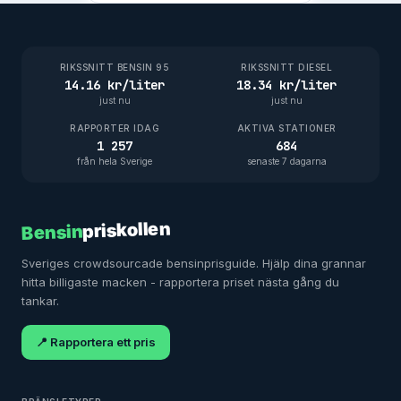
RIKSSNITT BENSIN 95
RIKSSNITT DIESEL
14.16 kr/liter
18.34 kr/liter
just nu
just nu
RAPPORTER IDAG
AKTIVA STATIONER
1 257
684
från hela Sverige
senaste 7 dagarna
priskollen
Bensin
Sveriges crowdsourcade bensinprisguide. Hjälp dina grannar
hitta billigaste macken - rapportera priset nästa gång du
tankar.
📍 Rapportera ett pris