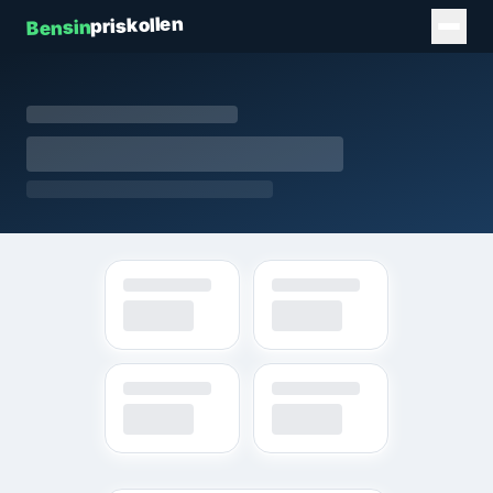
priskollen
Bensin