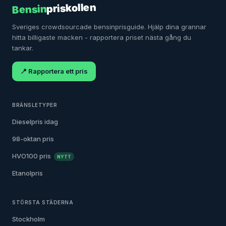
priskollen
Bensin
Sveriges crowdsourcade bensinprisguide. Hjälp dina grannar
hitta billigaste macken - rapportera priset nästa gång du
tankar.
📍 Rapportera ett pris
BRÄNSLETYPER
Dieselpris idag
98-oktan pris
HVO100 pris
NYTT
Etanolpris
STÖRSTA STÄDERNA
Stockholm