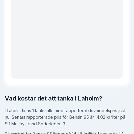
Vad kostar det att tanka i Laholm?
I Laholm finns 1 tankställe med rapporterat drivmedelspris just
nu. Senast rapporterade pris för Bensin 95 är 14.02 kr/liter på
St1 Mellbystrand Soderleden 3.
Rikssnittet för Bensin 95 ligger på 14.46 kr/liter.
Laholm är 44