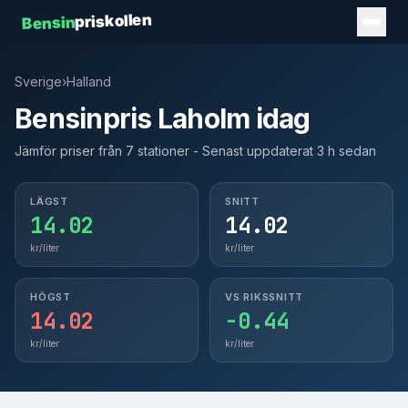
priskollen
Bensin
Sverige
›
Halland
Bensinpris Laholm idag
Jämför priser från 7 stationer - Senast uppdaterat 3 h sedan
LÄGST
SNITT
14.02
14.02
kr/liter
kr/liter
HÖGST
VS RIKSSNITT
14.02
-0.44
kr/liter
kr/liter