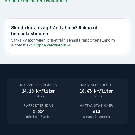
Se alla kommuner i
Halland
→
Ska du köra i väg från
Laholm
? Räkna ut
bensinkostnaden
Vår kalkylator fyller i priset från senaste rapporten i
Laholm
automatiskt.
Öppna kalkylatorn →
RIKSSNITT BENSIN 95
RIKSSNITT DIESEL
14.18 kr/liter
18.43 kr/liter
just nu
just nu
RAPPORTER IDAG
AKTIVA STATIONER
2 054
613
från hela Sverige
senaste 7 dagarna