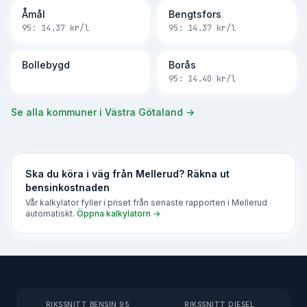
Åmål
Bengtsfors
95:
14.37
kr/l
95:
14.37
kr/l
Bollebygd
Borås
95:
14.40
kr/l
Se alla kommuner i
Västra Götaland
→
Ska du köra i väg från
Mellerud
? Räkna ut
bensinkostnaden
Vår kalkylator fyller i priset från senaste rapporten i
Mellerud
automatiskt.
Öppna kalkylatorn →
RIKSSNITT BENSIN 95
RIKSSNITT DIESEL