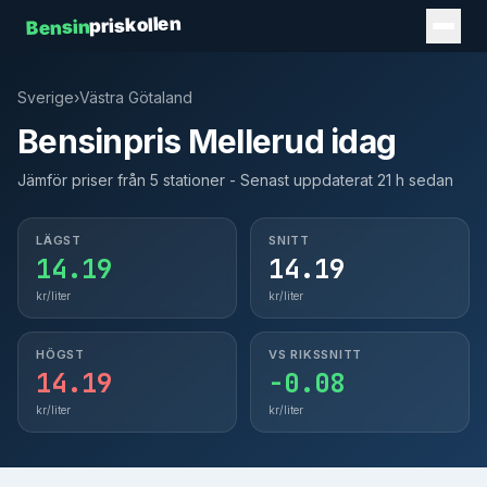
priskollen
Bensin
Sverige
›
Västra Götaland
Bensinpris Mellerud idag
Jämför priser från 5 stationer - Senast uppdaterat 21 h sedan
LÄGST
SNITT
14.19
14.19
kr/liter
kr/liter
HÖGST
VS RIKSSNITT
14.19
-0.08
kr/liter
kr/liter