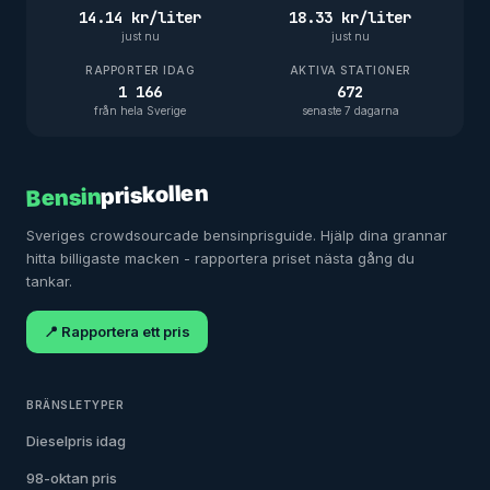
14.14 kr/liter
18.33 kr/liter
just nu
just nu
RAPPORTER IDAG
AKTIVA STATIONER
1 166
672
från hela Sverige
senaste 7 dagarna
priskollen
Bensin
Sveriges crowdsourcade bensinprisguide. Hjälp dina grannar
hitta billigaste macken - rapportera priset nästa gång du
tankar.
📍 Rapportera ett pris
BRÄNSLETYPER
Dieselpris idag
98-oktan pris