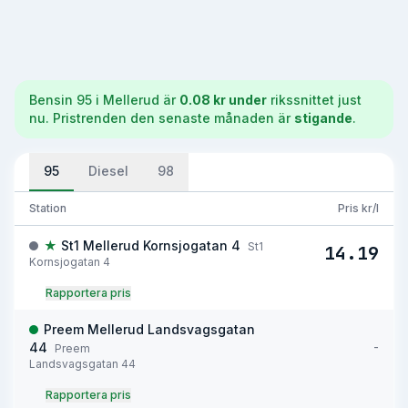
Bensin 95
i
Mellerud
är
0.08 kr under
rikssnittet just
nu.
Pristrenden den senaste månaden är
stigande
.
95
Diesel
98
Station
Pris kr/l
★
St1 Mellerud Kornsjogatan 4
St1
14.19
Kornsjogatan 4
Rapportera pris
Preem Mellerud Landsvagsgatan
-
44
Preem
Landsvagsgatan 44
Rapportera pris