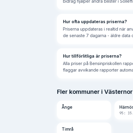
bidrag hjälper andra bilister i Solleft
Hur ofta uppdateras priserna?
Priserna uppdateras i realtid när a
de senaste 7 dagarna - äldre data d
Hur tillförlitliga är priserna?
Alla priser på Bensinpriskollen rap
flaggar avvikande rapporter automatisk
Fler kommuner i Västernor
Ånge
Härnö
95:
15
Timrå