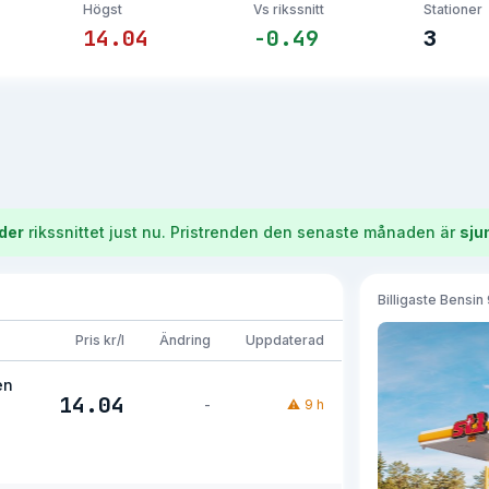
Högst
Vs rikssnitt
Stationer
14.04
-0.49
3
der
rikssnittet just nu.
Pristrenden den senaste månaden är
sju
Billigaste
Bensin
Pris kr/l
Ändring
Uppdaterad
en
14.04
-
⚠
9 h