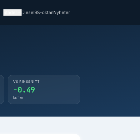
Städer
Diesel
98-oktan
Nyheter
.67
Skövde
15.30
.26
Kristianstad
14.13
.46
Borås
14.49
.11
Växjö
14.86
.45
Hässleholm
14.20
VS RIKSSNITT
-0.49
kr/liter