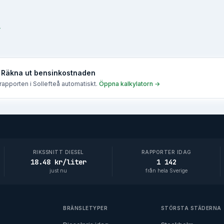
→
 Räkna ut bensinkostnaden
e rapporten i
Sollefteå
automatiskt.
Öppna kalkylatorn →
RIKSSNITT DIESEL
RAPPORTER IDAG
18.48 kr/liter
1 142
just nu
från hela Sverige
BRÄNSLETYPER
STÖRSTA STÄDERNA