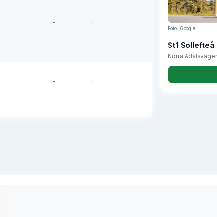
-
-
-
Foto: Google
St1 Sollefte
Norra Adalsväge
-
-
-