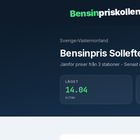
priskolle
Bensin
Sverige
›
Västernorrland
Bensinpris Solleft
Jämför priser från 3 stationer - Senas
LÄGST
14.04
kr/liter