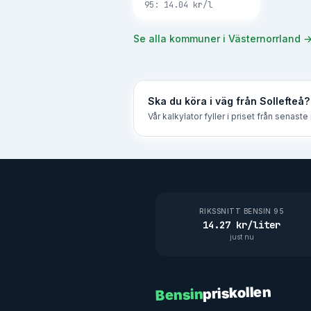
95:
14.04
kr/l
Se alla kommuner i
Västernorrland
Ska du köra i väg från
Sollefteå
?
Vår kalkylator fyller i priset från senast
RIKSSNITT BENSIN 95
14.27 kr/liter
just nu
priskollen
Bensin