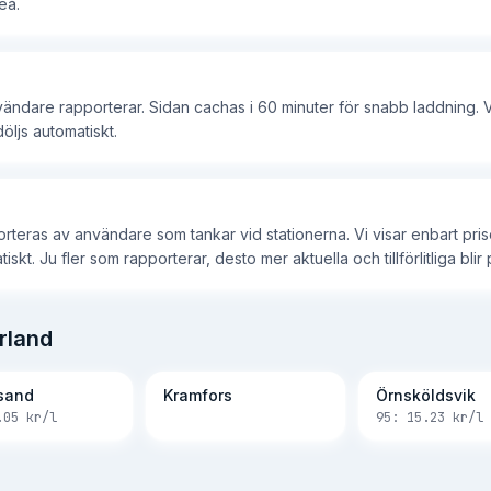
eå.
nvändare rapporterar. Sidan cachas i 60 minuter för snabb laddning. V
öljs automatiskt.
porteras av användare som tankar vid stationerna. Vi visar enbart pr
t. Ju fler som rapporterar, desto mer aktuella och tillförlitliga blir p
rland
sand
Kramfors
Örnsköldsvik
.05
kr/l
95:
15.23
kr/l