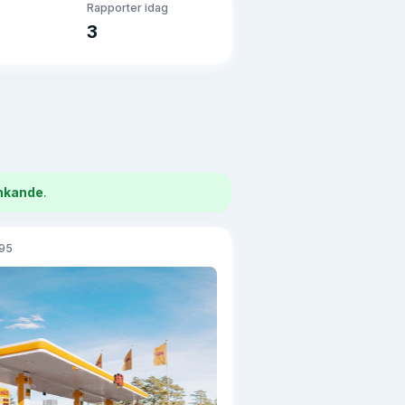
Rapporter idag
3
nkande
.
 95