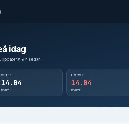
n
Jönköping
14
Göteborg
14
eå idag
Stockholm
14
t uppdaterat 9 h sedan
Malmö
14
Ängelholm
14
SNITT
HÖGST
14.04
14.04
kr/liter
kr/liter