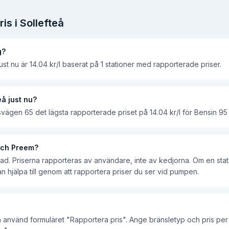
is i
Sollefteå
g?
 just nu är 14.04 kr/l baserat på 1 stationer med rapporterade priser.
eå just nu?
svägen 65 det lägsta rapporterade priset på 14.04 kr/l för Bensin 95 i
 och Preem?
ad. Priserna rapporteras av användare, inte av kedjorna. Om en stat
an hjälpa till genom att rapportera priser du ser vid pumpen.
ch använd formuläret "Rapportera pris". Ange bränsletyp och pris per 