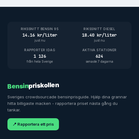
RIKSSNITT BENSIN 95
RIKSSNITT DIESEL
14.16 kr/liter
18.40 kr/liter
just nu
just nu
RAPPORTER IDAG
AKTIVA STATIONER
1 126
624
från hela Sverige
senaste 7 dagarna
priskollen
Bensin
Sveriges crowdsourcade bensinprisguide. Hjälp dina grannar
hitta billigaste macken - rapportera priset nästa gång du
tankar.
📍 Rapportera ett pris