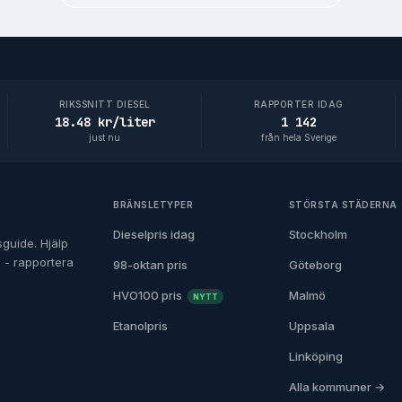
RIKSSNITT DIESEL
RAPPORTER IDAG
18.48 kr/liter
1 142
just nu
från hela Sverige
BRÄNSLETYPER
STÖRSTA STÄDERNA
Dieselpris idag
Stockholm
guide. Hjälp
n - rapportera
98-oktan pris
Göteborg
HVO100 pris
Malmö
NYTT
Etanolpris
Uppsala
Linköping
Alla kommuner →