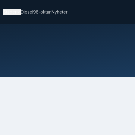
Städer
Diesel
98-oktan
Nyheter
.67
Skövde
15.30
.26
Kristianstad
14.13
.46
Borås
14.49
.11
Växjö
14.86
.45
Hässleholm
14.20