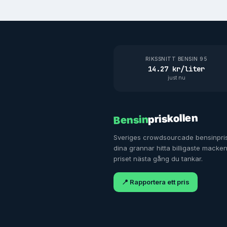
RIKSSNITT BENSIN 95
14.27 kr/liter
just nu
priskollen
Bensin
Sveriges crowdsourcade bensinpris
dina grannar hitta billigaste macke
priset nästa gång du tankar.
📍 Rapportera ett pris