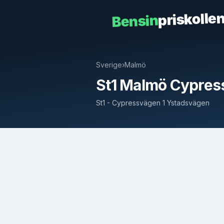
priskolle
Bensin
Sverige
›
Malmö
St1 Malmö Cypres
St1 - Cypressvägen 1 Ystadsvägen