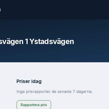
n
Jönköping
14
Göteborg
14
svägen 1 Ystadsvägen
Stockholm
14
Malmö
14
Ängelholm
14
Priser idag
Inga prisrapporter de senaste 7 dagarna.
Rapportera pris