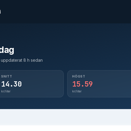
n
Jönköping
14
Göteborg
14
idag
Stockholm
14
st uppdaterat 8 h sedan
Malmö
13
Ängelholm
14
SNITT
HÖGST
14.30
15.59
kr/liter
kr/liter