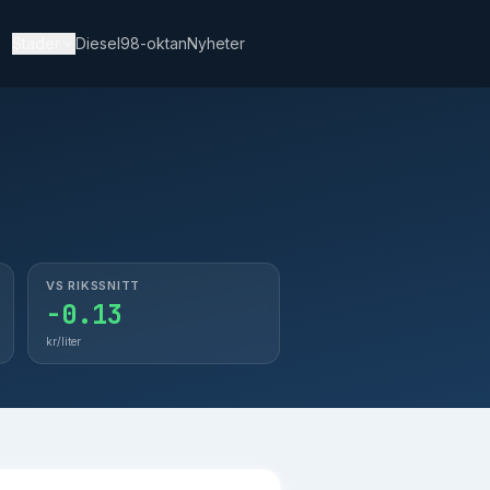
Städer
Diesel
98-oktan
Nyheter
.47
Kristianstad
14.10
.18
Skövde
15.26
.46
Borås
14.48
.96
Värnamo
14.84
.15
Hässleholm
13.98
VS RIKSSNITT
-0.13
kr/liter