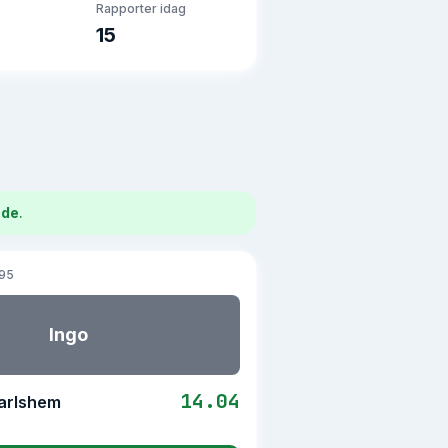
Rapporter idag
15
nde
.
 95
Ingo
14.04
arlshem