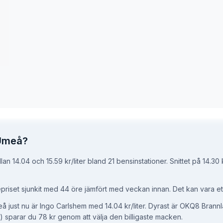
 Umeå?
an 14.04 och 15.59 kr/liter bland 21 bensinstationer.
Snittet på 14.30 k
riset sjunkit med 44 öre jämfört med veckan innan.
Det kan vara ett
meå just nu är Ingo Carlshem med 14.04 kr/liter.
Dyrast är OKQ8 Brannlan
er) sparar du 78 kr genom att välja den billigaste macken.