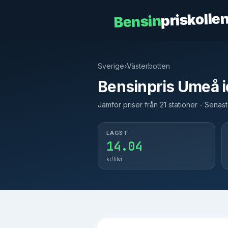
priskolle
Bensin
Sverige
›
Västerbotten
Bensinpris Umeå 
Jämför priser från 21 stationer - Sena
LÄGST
14.04
kr/liter