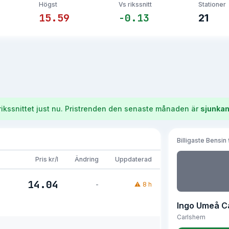
Högst
Vs rikssnitt
Stationer
15.59
-0.13
21
rikssnittet just nu.
Pristrenden den senaste månaden är
sjunka
Billigaste
Bensin
Pris kr/l
Ändring
Uppdaterad
14.04
-
⚠
8 h
Ingo Umeå C
Carlshem