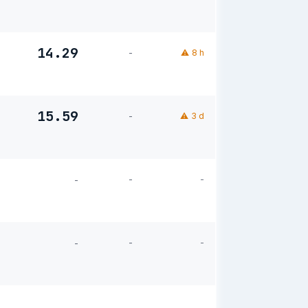
14.29
-
⚠
8 h
15.59
-
⚠
3 d
-
-
-
-
-
-