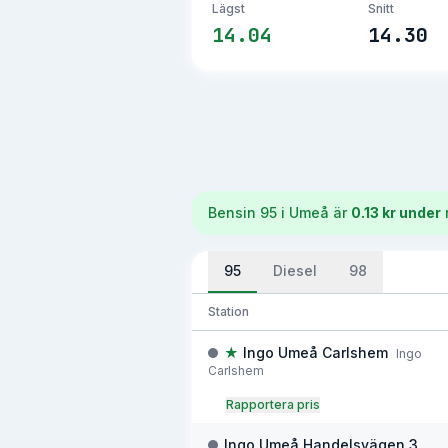
Lägst
Snitt
14.04
14.30
Bensin 95
i
Umeå
är
0.13 kr under
95
Diesel
98
Station
★
Ingo Umeå Carlshem
Ingo
Carlshem
Rapportera pris
Ingo Umeå Handelsvägen 3