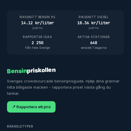
RIKSSNITT BENSIN 95
RIKSSNITT DIESEL
14.12 kr/liter
18.36 kr/liter
just nu
just nu
RAPPORTER IDAG
AKTIVA STATIONER
2 250
648
från hela Sverige
senaste 7 dagarna
priskollen
Bensin
Sveriges crowdsourcade bensinprisguide. Hjälp dina grannar
hitta billigaste macken - rapportera priset nästa gång du
tankar.
📍 Rapportera ett pris
BRÄNSLETYPER