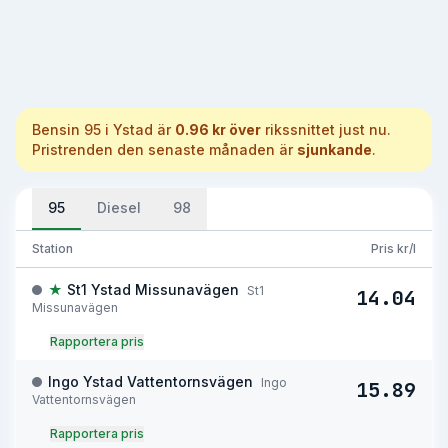
Bensin 95
i
Ystad
är
0.96 kr över
rikssnittet just nu.
Pristrenden den senaste månaden är
sjunkande
.
95
Diesel
98
Station
Pris kr/l
★
St1 Ystad Missunavägen
St1
14.04
Missunavägen
Rapportera pris
Ingo Ystad Vattentornsvägen
Ingo
15.89
Vattentornsvägen
Rapportera pris