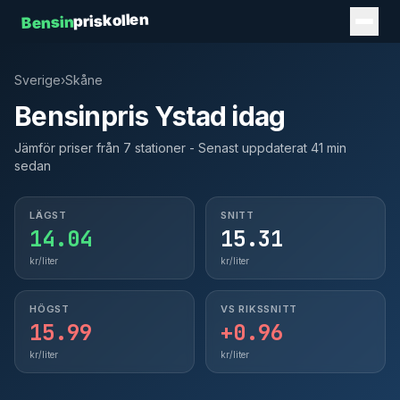
priskollen
Bensin
Sverige
›
Skåne
Bensinpris Ystad idag
Jämför priser från 7 stationer - Senast uppdaterat 41 min
sedan
LÄGST
SNITT
14.04
15.31
kr/liter
kr/liter
HÖGST
VS RIKSSNITT
15.99
+0.96
kr/liter
kr/liter