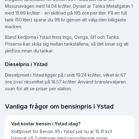
Missunavägen med 14.04 kr/liter.
Dyrast är Tanka Metallgatan 1
med 15.99 kr/liter - en skillnad på 195 öre per liter.
På en full
tank (50 liter) sparar du 98 kr genom att välja den billigaste
macken.
Bland kedjorna i Ystad finns Ingo, Ovriga, St1 och Tanka.
Priserna kan skilja sig mellan tankställena, så det lönar sig att
jämföra innan du tankar.
Dieselpris i Ystad
Dieselpriset i Ystad ligger på i snitt 19.24 kr/liter
, vilket är 67
öre över rikssnittet på 18.57 kr/liter
. Använd bränslevaljaren
ovan för att se priser per station.
Vanliga frågor om bensinpris i
Ystad
Vad kostar bensin i Ystad idag?
Snittpriset för Bensin 95 i Ystad just nu är 15.31 kr/l
baserat på 3 stationer med rapporterade priser.