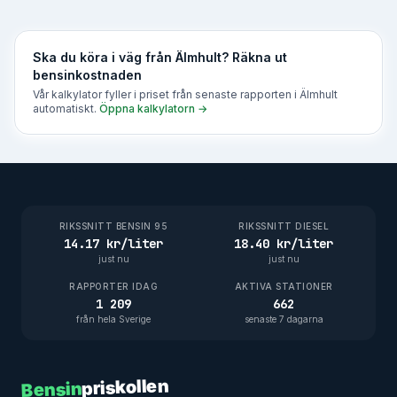
Ska du köra i väg från
Älmhult
? Räkna ut
bensinkostnaden
Vår kalkylator fyller i priset från senaste rapporten i
Älmhult
automatiskt.
Öppna kalkylatorn →
RIKSSNITT BENSIN 95
RIKSSNITT DIESEL
14.17 kr/liter
18.40 kr/liter
just nu
just nu
RAPPORTER IDAG
AKTIVA STATIONER
1 209
662
från hela Sverige
senaste 7 dagarna
priskollen
Bensin