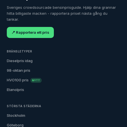
Sveriges crowdsourcade bensinprisguide. Hjälp dina grannar
hitta billigaste macken - rapportera priset nästa gång du
tankar.
📍 Rapportera ett pris
BRÄNSLETYPER
Dieselpris idag
98-oktan pris
HVO100 pris
NYTT
Etanolpris
STÖRSTA STÄDERNA
Stockholm
Göteborg