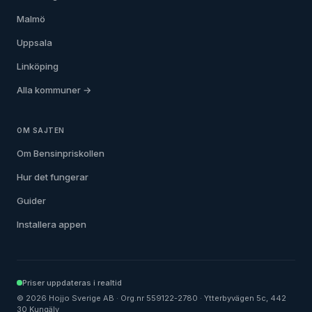
Malmö
Uppsala
Linköping
Alla kommuner →
OM SAJTEN
Om Bensinpriskollen
Hur det fungerar
Guider
Installera appen
Priser uppdateras i realtid
©
2026
Hojjo Sverige AB · Org.nr 559122-2780 · Ytterbyvägen 5c, 442
30 Kungälv