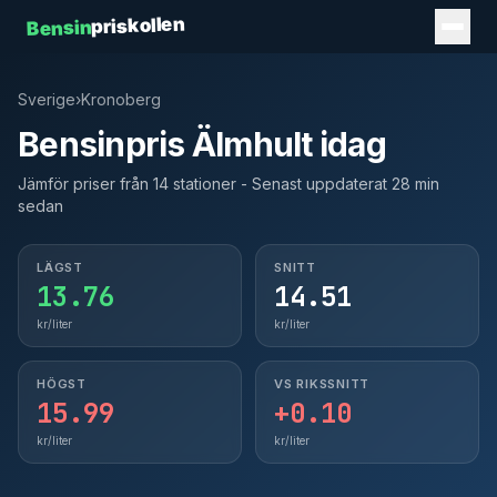
priskollen
Bensin
Sverige
›
Kronoberg
Bensinpris Älmhult idag
Jämför priser från 14 stationer - Senast uppdaterat 28 min
sedan
LÄGST
SNITT
13.76
14.51
kr/liter
kr/liter
HÖGST
VS RIKSSNITT
15.99
+0.10
kr/liter
kr/liter