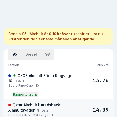
Bensin 95
i
Älmhult
är
0.10 kr över
rikssnittet just nu.
Pristrenden den senaste månaden är
stigande
.
95
Diesel
98
Station
Pris kr/l
★
OKQ8 Älmhult Södra Ringvägen
13.76
10
OKQ8
Södra Ringvägen 10
Rapportera pris
Qstar Älmhult Haradsback
14.09
Almhultsvägen 4
Qstar
Haradsback Almhultsvägen 4