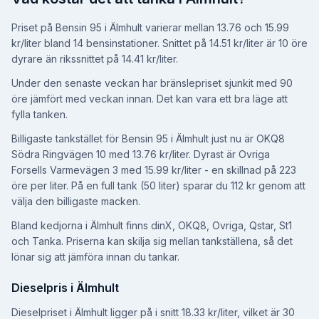
Priset på Bensin 95 i Älmhult varierar mellan 13.76 och 15.99
kr/liter bland 14 bensinstationer.
Snittet på 14.51 kr/liter
är 10 öre
dyrare än rikssnittet på 14.41 kr/liter
.
Under den senaste veckan har bränslepriset sjunkit med 90
öre jämfört med veckan innan.
Det kan vara ett bra läge att
fylla tanken.
Billigaste tankstället för Bensin 95 i Älmhult just nu är OKQ8
Södra Ringvägen 10 med 13.76 kr/liter.
Dyrast är Ovriga
Forsells Varmevägen 3 med 15.99 kr/liter - en skillnad på 223
öre per liter.
På en full tank (50 liter) sparar du 112 kr genom att
välja den billigaste macken.
Bland kedjorna i Älmhult finns dinX, OKQ8, Ovriga, Qstar, St1
och Tanka. Priserna kan skilja sig mellan tankställena, så det
lönar sig att jämföra innan du tankar.
Dieselpris i Älmhult
Dieselpriset i Älmhult ligger på i snitt 18.33 kr/liter
, vilket är 30