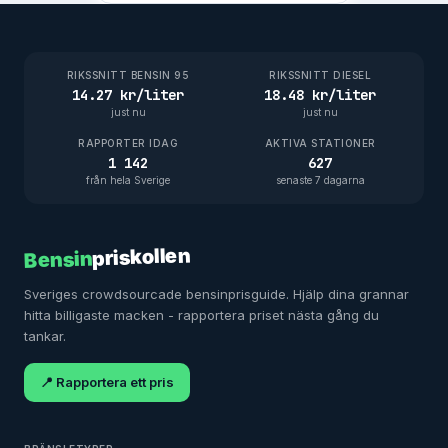
RIKSSNITT BENSIN 95
RIKSSNITT DIESEL
14.27 kr/liter
18.48 kr/liter
just nu
just nu
RAPPORTER IDAG
AKTIVA STATIONER
1 142
627
från hela Sverige
senaste 7 dagarna
priskollen
Bensin
Sveriges crowdsourcade bensinprisguide. Hjälp dina grannar
hitta billigaste macken - rapportera priset nästa gång du
tankar.
📍 Rapportera ett pris