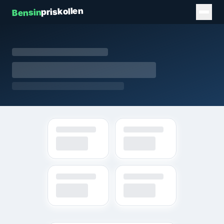
priskollen
Bensin