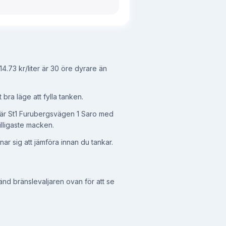
14.73 kr/liter
är 30 öre dyrare än
 bra läge att fylla tanken.
är St1 Furubergsvägen 1 Saro med
illigaste macken.
ar sig att jämföra innan du tankar.
änd bränslevaljaren ovan för att se