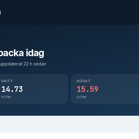
n
backa idag
t uppdaterat 22 h sedan
SNITT
HÖGST
14.73
15.59
kr/liter
kr/liter