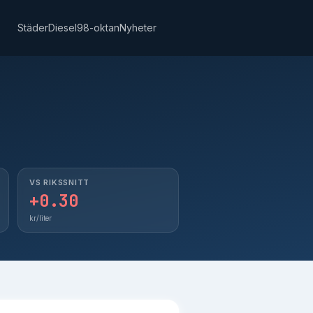
Städer
Diesel
98-oktan
Nyheter
VS RIKSSNITT
+0.30
kr/liter