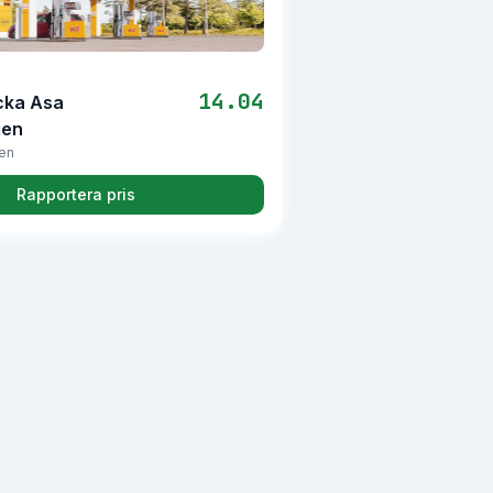
14.04
cka Asa
gen
en
Rapportera pris