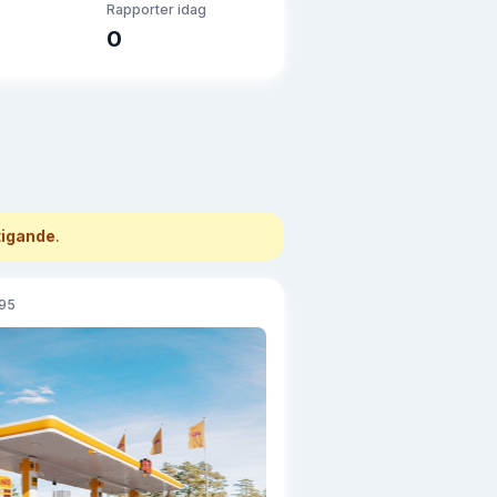
Rapporter idag
0
tigande
.
 95