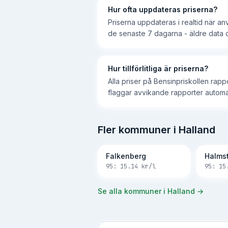
Hur ofta uppdateras priserna?
Priserna uppdateras i realtid när a
de senaste 7 dagarna - äldre data d
Hur tillförlitliga är priserna?
Alla priser på Bensinpriskollen rap
flaggar avvikande rapporter automatis
Fler kommuner i Halland
Falkenberg
Halms
95:
15.14
kr/l
95:
15
Se alla kommuner i
Halland
→