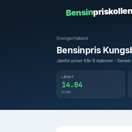
priskolle
Bensin
Sverige
›
Halland
Bensinpris Kungs
Jämför priser från 9 stationer - Senas
LÄGST
14.04
kr/liter