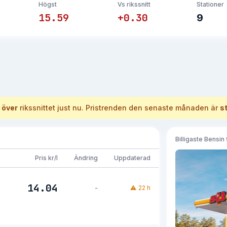
Högst
Vs rikssnitt
Stationer
15.59
+0.30
9
 över
rikssnittet just nu.
Pristrenden den senaste månaden är
s
Billigaste
Bensin
Pris kr/l
Ändring
Uppdaterad
14.04
-
⚠
22 h