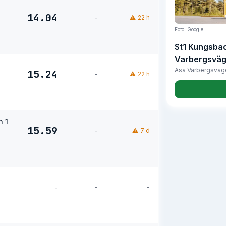
14.04
-
⚠
22 h
Foto: Google
St1 Kungsba
Varbergsvä
Asa Varbergsväg
15.24
-
⚠
22 h
n 1
15.59
-
⚠
7 d
-
-
-