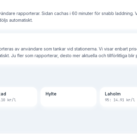
nvändare rapporterar. Sidan cachas i 60 minuter för snabb laddning. V
öljs automatiskt.
porteras av användare som tankar vid stationerna. Vi visar enbart pr
kt. Ju fler som rapporterar, desto mer aktuella och tillförlitliga bli
tad
Hylte
Laholm
.10
kr/l
95:
14.91
kr/l