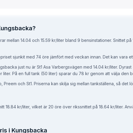
i Kungsbacka?
ar mellan 14.04 och 15.59 kr/liter bland 9 bensinstationer.
Snittet på 
riset sjunkit med 74 öre jämfört med veckan innan.
Det kan vara ett
Kungsbacka just nu är St1 Asa Varbergsvägen med 14.04 kr/liter.
Dyrast 
 liter.
På en full tank (50 liter) sparar du 78 kr genom att välja den b
Preem och St1. Priserna kan skilja sig mellan tankställena, så det lön
tt 18.84 kr/liter
, vilket är 20 öre över rikssnittet på 18.64 kr/liter
. Anv
is i
Kungsbacka